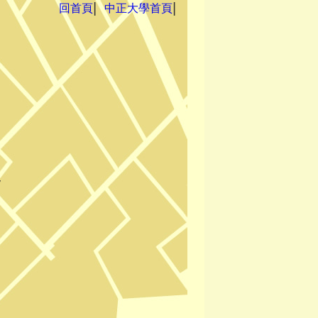
回首頁
中正大學首頁
▏
▏
y